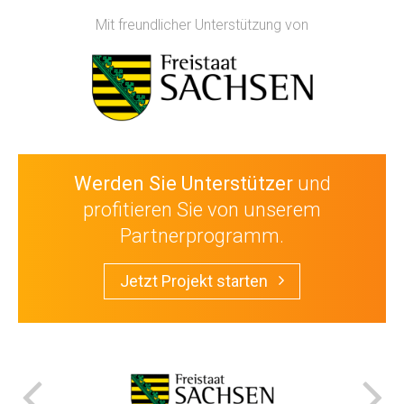
Mit freundlicher Unterstützung von
Werden Sie Unterstützer
und
profitieren Sie von unserem
Partnerprogramm.
Jetzt Projekt starten