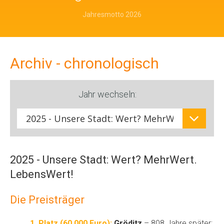
Jahresmotto 2026
Archiv - chronologisch
Jahr wechseln:
2025 - Unsere Stadt: Wert? MehrWert.
LebensWert!
Die Preisträger
1. Platz (60.000 Euro):
Gröditz
– 808 Jahre später: